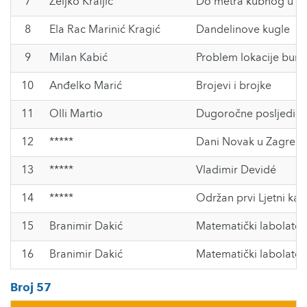
7
Željko Kraljić
Do metra kubnog u dv
8
Ela Rac Marinić Kragić
Dandelinove kugle
9
Milan Kabić
Problem lokacije buna
10
Anđelko Marić
Brojevi i brojke
11
Olli Martio
Dugoročne posljedice
12
*****
Dani Novak u Zagreb
13
*****
Vladimir Devidé
14
*****
Održan prvi Ljetni k
15
Branimir Dakić
Matematički labolator
16
Branimir Dakić
Matematički labolator
Broj 57