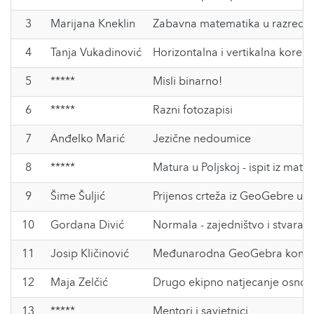
3
Marijana Kneklin
Zabavna matematika u razredno
4
Tanja Vukadinović
Horizontalna i vertikalna korela
5
*****
Misli binarno!
6
*****
Razni fotozapisi
7
Anđelko Marić
Jezične nedoumice
8
*****
Matura u Poljskoj - ispit iz mat
9
Šime Šuljić
Prijenos crteža iz GeoGebre u
10
Gordana Divić
Normala - zajedništvo i stvarala
11
Josip Kličinović
Međunarodna GeoGebra konfere
12
Maja Zelčić
Drugo ekipno natjecanje osnovn
13
*****
Mentori i savjetnici