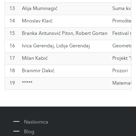
13
Alija Muminagić
Suma kvadr
14
Miroslav Klaić
Primošten 
15
Branka Antunović Piton
,
Robert Gortan
Festival m
16
Ivica Gerendaj
,
Lidija Gerendaj
Geometrijs
17
Milan Kabić
Projekt "M
18
Branimir Dakić
Prozori
19
*****
Matematika
Naslovnica
Blog