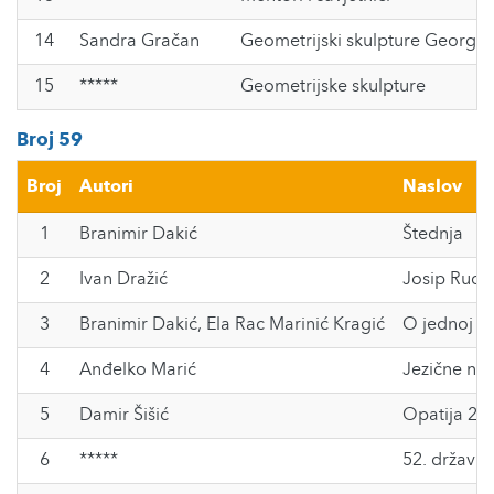
14
Sandra Gračan
Geometrijski skulpture Georga 
15
*****
Geometrijske skulpture
Broj 59
Broj
Autori
Naslov
1
Branimir Dakić
Štednja
2
Ivan Dražić
Josip Ruđer
3
Branimir Dakić
,
Ela Rac Marinić Kragić
O jednoj pr
4
Anđelko Marić
Jezične nes
5
Damir Šišić
Opatija 201
6
*****
52. državno