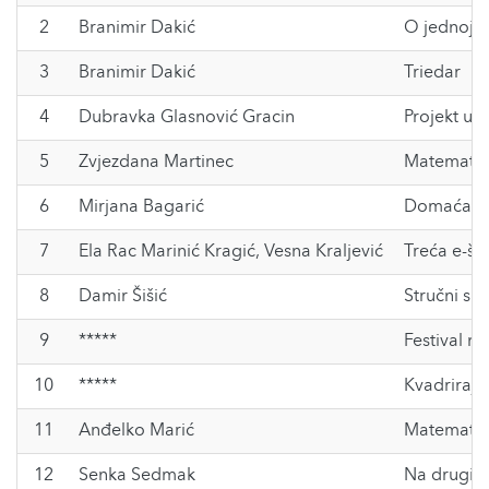
2
Branimir Dakić
O jednoj t
3
Branimir Dakić
Triedar
4
Dubravka Glasnović Gracin
Projekt u 
5
Zvjezdana Martinec
Matematika
6
Mirjana Bagarić
Domaća za
7
Ela Rac Marinić Kragić
,
Vesna Kraljević
Treća e-š
8
Damir Šišić
Stručni sk
9
*****
Festival m
10
*****
Kvadrirajm
11
Anđelko Marić
Matematičk
12
Senka Sedmak
Na drugi 