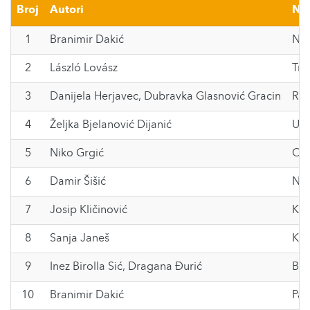
Broj
Autori
Na
1
Branimir Dakić
Noo
2
László Lovász
Tre
3
Danijela Herjavec
,
Dubravka Glasnović Gracin
Rač
4
Željka Bjelanović Dijanić
Uče
5
Niko Grgić
Osi
6
Damir Šišić
Nas
7
Josip Kličinović
Kak
8
Sanja Janeš
Kir
9
Inez Birolla Sić
,
Dragana Đurić
Blo
10
Branimir Dakić
Pad