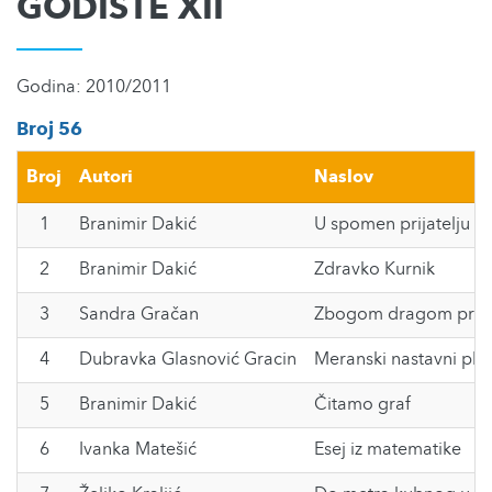
GODIŠTE XII
Godina: 2010/2011
Broj 56
Broj
Autori
Naslov
1
Branimir Dakić
U spomen prijatelju i u
2
Branimir Dakić
Zdravko Kurnik
3
Sandra Gračan
Zbogom dragom prof
4
Dubravka Glasnović Gracin
Meranski nastavni pla
5
Branimir Dakić
Čitamo graf
6
Ivanka Matešić
Esej iz matematike