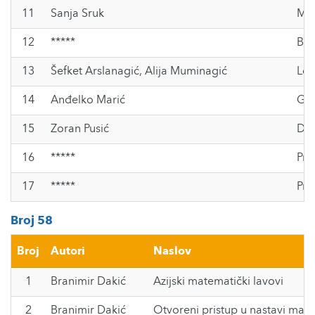
11
Sanja Sruk
Mat
12
*****
Ben
13
Šefket Arslanagić
,
Alija Muminagić
Lor
14
Anđelko Marić
Geo
15
Zoran Pusić
Dem
16
*****
Pri
17
*****
Pri
Broj 58
Broj
Autori
Naslov
1
Branimir Dakić
Azijski matematički lavovi
2
Branimir Dakić
Otvoreni pristup u nastavi mat