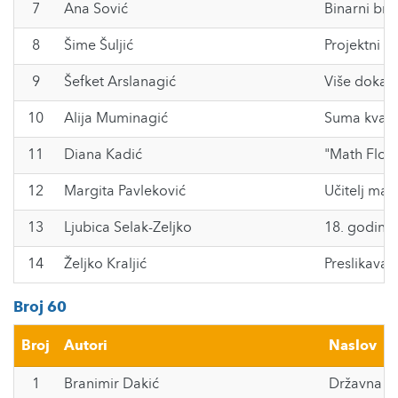
7
Ana Sović
Binarni bro
8
Šime Šuljić
Projektni z
9
Šefket Arslanagić
Više dokaz
10
Alija Muminagić
Suma kvadr
11
Diana Kadić
"Math Flow
12
Margita Pavleković
Učitelj mat
13
Ljubica Selak-Zeljko
18. godina
14
Željko Kraljić
Preslikavan
Broj 60
Broj
Autori
Naslov
1
Branimir Dakić
Državna ma