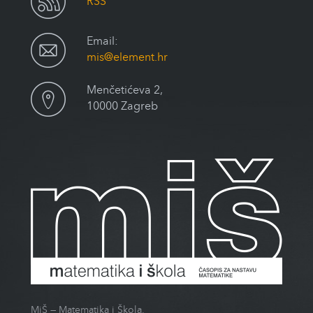
RSS
Email:
mis@element.hr
Menčetićeva 2,
10000 Zagreb
MiŠ — Matematika i Škola,