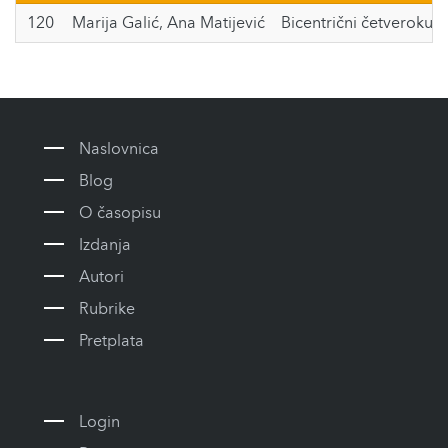
120
Marija Galić
,
Ana Matijević
Bicentrični četverokuti -
Naslovnica
Blog
O časopisu
Izdanja
Autori
Rubrike
Pretplata
Login